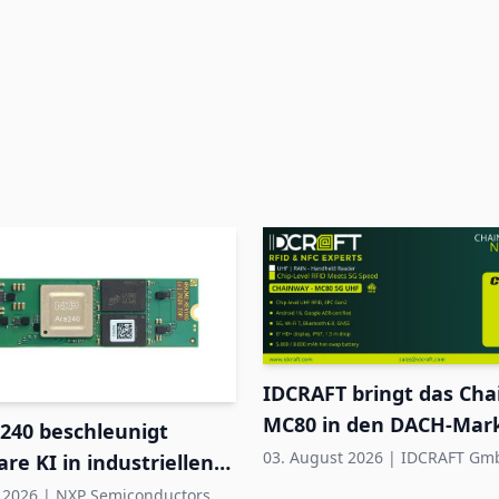
IDCRAFT bringt das Ch
MC80 in den DACH-Mar
240 beschleunigt
03. August 2026
|
IDCRAFT Gm
are KI in industriellen
ystemen
 2026
|
NXP Semiconductors