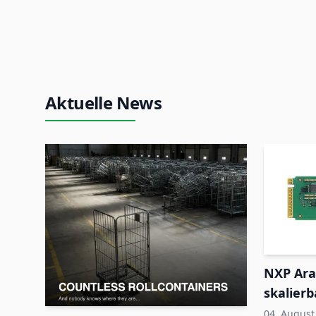
Aktuelle News
NXP Ara
skalierb
Edge-S
04. August