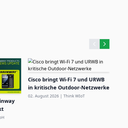
Cisco bringt Wi-Fi 7 und URWB
Quec
in kritische Outdoor-Netzwerke
HaL
zerti
02. August 2026
|
Think WIoT
31. Ju
ainway
kt
bH