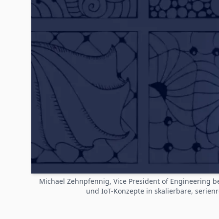
Michael Zehnpfennig, Vice President of Engineering bei
und IoT-Konzepte in skalierbare, serie