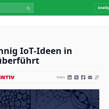
Intell
nig IoT-Ideen in
 überführt
Teilen: