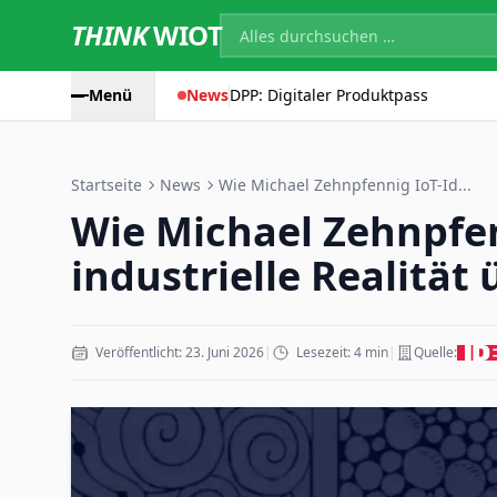
THINK
WIOT
Menü
News
DPP: Digitaler Produktpass
Startseite
News
Wie Michael Zehnpfennig IoT-Id...
Wie Michael Zehnpfen
industrielle Realität
Veröffentlicht: 23. Juni 2026
|
Lesezeit: 4 min
|
Quelle: