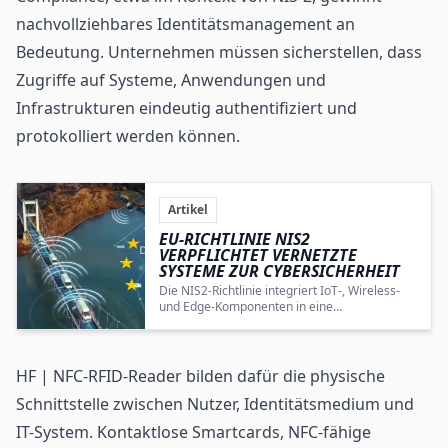
nachvollziehbares Identitätsmanagement an
Bedeutung. Unternehmen müssen sicherstellen, dass
Zugriffe auf Systeme, Anwendungen und
Infrastrukturen eindeutig authentifiziert und
protokolliert werden können.
Artikel
EU-RICHTLINIE NIS2
VERPFLICHTET VERNETZTE
SYSTEME ZUR CYBERSICHERHEIT
Die NIS2-Richtlinie integriert IoT-, Wireless-
und Edge-Komponenten in eine
unternehmensweite, resiliente
Cybersicherheitsarchitektur und erweitert
damit den Anwendungsbereich und die
Anforderungen der Cybersicherheit in Europa.
HF | NFC-RFID-Reader bilden dafür die physische
Schnittstelle zwischen Nutzer, Identitätsmedium und
IT-System. Kontaktlose Smartcards, NFC-fähige