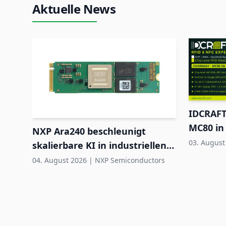
Aktuelle News
IDCRAFT
MC80 in
NXP Ara240 beschleunigt
03. August
skalierbare KI in industriellen
Edge-Systemen
04. August 2026
|
NXP Semiconductors