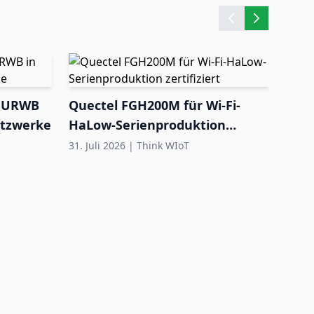
nd URWB
Quectel FGH200M für Wi-Fi-
Eur
etzwerke
HaLow-Serienproduktion
star
zertifiziert
Tes
31. Juli 2026
|
Think WIoT
31. Ju