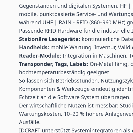
Gegenständen und digitalen Systemen. HF |
mobile, punktbasierte Service- und Wartungs
während UHF | RAIN - RFID (860–960 MHz) gr
Passende RFID Hardware für die industrielle 
Stationäre
Lesegeräte
:
kontinuierliche Dat
Handhelds:
mobile Wartung, Inventur, Vali
Reader-Module:
Integration in Maschinen, 
Transponder, Tags, Labels:
On-Metal fähig, 
hochtemperaturbeständig geeignet
So lassen sich Betriebsstunden, Nutzungszy
Komponenten & Werkzeuge eindeutig identifi
Echtzeit an die Software System übertragen.
Der wirtschaftliche Nutzen ist messbar: Stu
Wartungskosten, 10–20 % höhere Anlagenver
Ausfälle.
IDCRAFT unterstützt Systemintegratoren als 