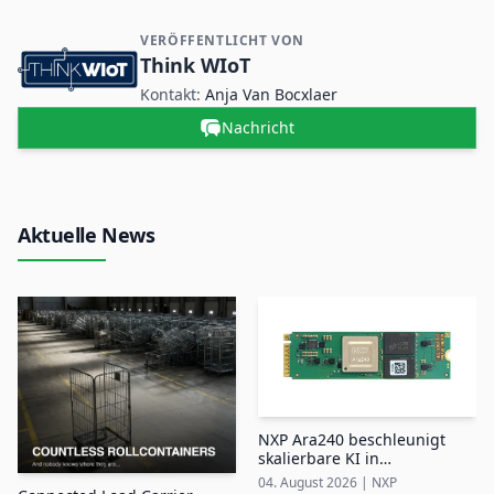
VERÖFFENTLICHT VON
Kontakt- und Firmeninformationen
Think WIoT
Kontakt:
Anja Van Bocxlaer
Nachricht
Aktuelle News
NXP Ara240 beschleunigt
skalierbare KI in
industriellen Edge-Systemen
04. August 2026
|
NXP