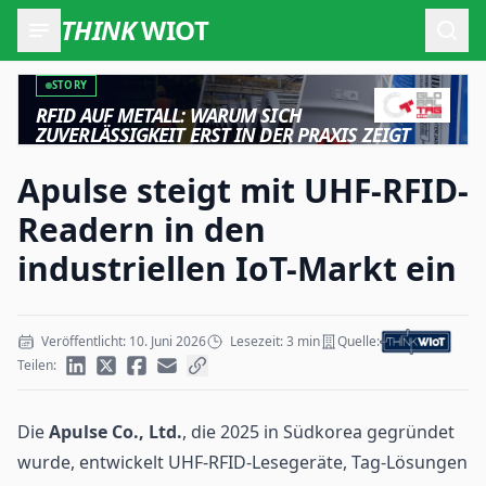
THINK
WIOT
Such
STORY
RFID AUF METALL: WARUM SICH
ZUVERLÄSSIGKEIT ERST IN DER PRAXIS ZEIGT
Apulse steigt mit UHF-RFID-
Readern in den
industriellen IoT-Markt ein
Veröffentlicht: 10. Juni 2026
Lesezeit: 3 min
Quelle:
Teilen:
Die
Apulse Co., Ltd.
, die 2025 in Südkorea gegründet
wurde, entwickelt
UHF-RFID
-Lesegeräte, Tag-Lösungen