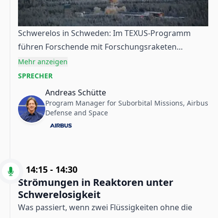
regelmäßig durch neue, effizientere Lösungen
ersetzt.
Schwerelos in Schweden: Im TEXUS-Programm
führen Forschende mit Forschungsraketen
biologische, materialwissenschaftliche und
Mehr anzeigen
physikalische Experimente unter
SPRECHER
Weltraumbedingungen durch – ein weltweit
Andreas Schütte
einzigartiges Langzeitprogramm und wichtiger
Program Manager for Suborbital Missions, Airbus
Defense and Space
Schritt zur Vorbereitung von ISS-Experimenten.
Bildquelle: Airbus Defence and Space
14:15
-
14:30
Strömungen in Reaktoren unter
Schwerelosigkeit
Was passiert, wenn zwei Flüssigkeiten ohne die