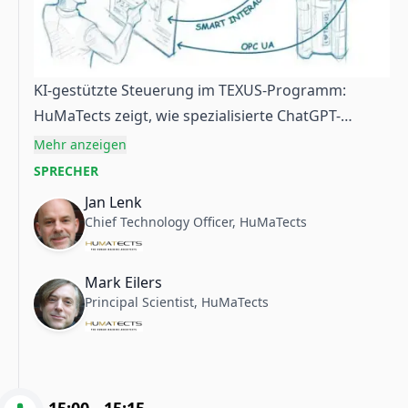
KI-gestützte Steuerung im TEXUS-Programm:
HuMaTects zeigt, wie spezialisierte ChatGPT-
Assistenten und OPC UA im Payload-Portal
Mehr anzeigen
zusammenfinden.
Bildquelle: HuMaTects
SPRECHER
Jan Lenk
Chief Technology Officer, HuMaTects
Mark Eilers
Principal Scientist, HuMaTects