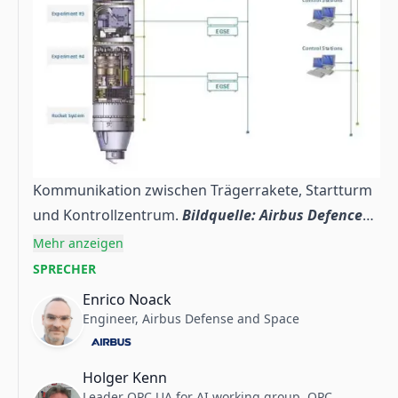
Kommunikation zwischen Trägerrakete, Startturm
und Kontrollzentrum.
Bildquelle: Airbus Defence
and Space
Mehr anzeigen
SPRECHER
Enrico Noack
Engineer, Airbus Defense and Space
Holger Kenn
Leader OPC UA for AI working group, OPC