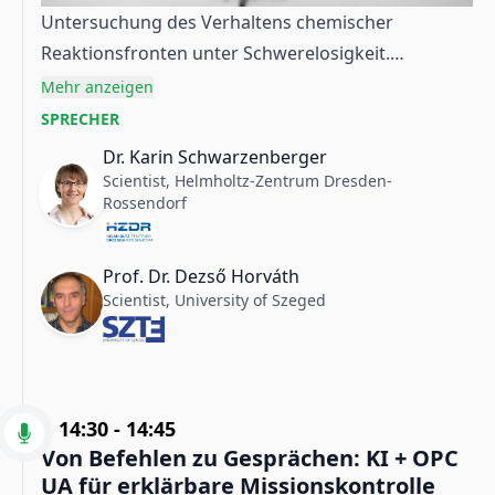
Untersuchung des Verhaltens chemischer
Reaktionsfronten unter Schwerelosigkeit.
Bildquelle: Helmholtz-Zentrum Dresden-
Mehr anzeigen
Rossendorf / University of Szeged
SPRECHER
Dr. Karin Schwarzenberger
Scientist, Helmholtz-Zentrum Dresden-
Rossendorf
Prof. Dr. Dezső Horváth
Scientist, University of Szeged
14:30
-
14:45
Von Befehlen zu Gesprächen: KI + OPC
UA für erklärbare Missionskontrolle