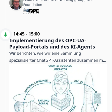
Foundation
14:45
-
15:00
Implementierung des OPC-UA-
Payload-Portals und des KI-Agents
Wir berichten, wie wir eine Sammlung
spezialisierter ChatGPT-Assistenten zusammen mit
OPC UA
eingesetzt haben, um Forschenden die
fernbediente Steuerung des Experimentmoduls
per natürlicher Sprache zu ermöglichen –
einschließlich der Integration von KI-Funktionen in
unser Payload-Portal für einen
benutzerfreundlichen, webbasierten OPC-UA-
Zugang.