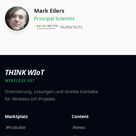
Mark Eilers
Principal Scientist
HuMaTects
THINK WIoT
WIRELESS IOT
Orientierung, Lösungen und direkte Kontakte
für Wireless-IoT-Projekte.
Marktplatz
Content
Produkte
News