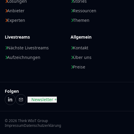
Lösungen
Stories
Anbieter
Ressourcen
Experten
Themen
Livestreams
Allgemein
Nächste Livestreams
Kontakt
Aufzeichnungen
Über uns
Preise
Folgen
Newsletter +
LinkedIn
E-Mail
© 2026 Think WIoT Group
Impressum
Datenschutzerklärung