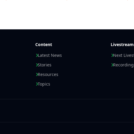
omnidirektionaler Abstra
von 0 °C bis +70 °C
und
±0
Betriebstemperaturbereic
BLE Tag ist
CE- und FCC-ze
Typische Anwendungen
Typische Anwendungen s
Feuchtigkeitsüberwachu
Content
Livestream
industrielle Zustandsüb
Latest News
Next Live
Ereigniserkennung.
Sprechen Sie mit iDTRO
Stories
Recording
Ihre Tracking- und Moni
Resources
Topics