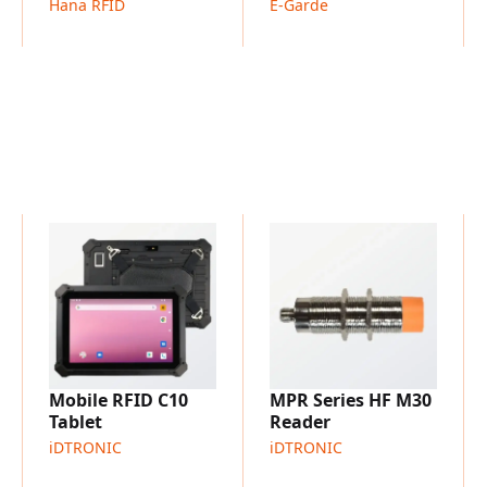
Hana RFID
E-Garde
Konfigurierbare BLE-Per
Das BLE-Advertising-Interva
programmierbar. Die TX-
4-dB-Schritten konfigurie
Reichweite, Energieverb
Kompaktes Gehäuse mit fl
Das weiße ABS-Gehäuse 
wiegt nur
27 g
. Über die 
Schrauben bis maximal M3
Werkzeugen oder Maschi
Gelb und Rot unterstützen
Austauschbare Batterie 
Die Stromversorgung erf
Batterie
mit typischer Ka
können
Over-the-Air
durc
Mobile RFID C10
MPR Series HF M30
Betrieb vereinfacht.
Tablet
Reader
Technische Highlights
iDTRONIC
iDTRONIC
Der Tag bietet eine integ