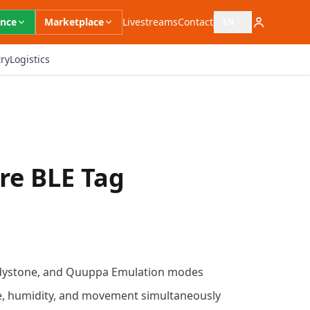
ence
Marketplace
Livestreams
Contact
EN
Open language switc
ry
Logistics
re BLE Tag
dystone, and Quuppa Emulation modes
, humidity, and movement simultaneously