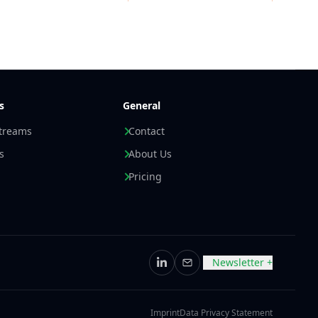
hlung. Die Temperaturgenauigkeit liegt bei
±0,2 °C
,3 °C von -40 °C bis +100 °C
. Der
h reicht von
-20 °C bis +60 °C
. Der Temperature
rtifiziert
.
ind
Asset Tracking
, Temperatur- und
ng,
RTLS
, Logistik, Gebäudemanagement,
s
General
erwachung und bewegungsbasierte
streams
Contact
NIC
über den passenden Temperature BLE Tag für
s
About Us
toring-Anwendung.
Pricing
Newsletter +
LinkedIn
Email
Imprint
Data Privacy Statement