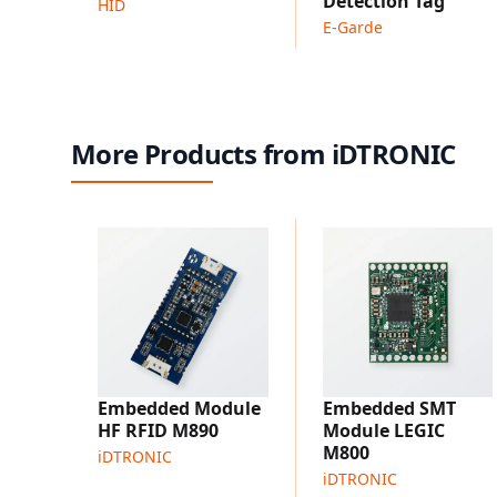
Detection Tag
HID
E-Garde
More Products from iDTRONIC
Embedded Module
Embedded SMT
HF RFID M890
Module LEGIC
M800
iDTRONIC
iDTRONIC