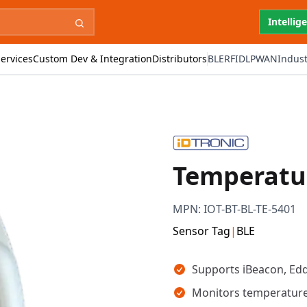
Intellig
ervices
Custom Dev & Integration
Distributors
BLE
RFID
LPWAN
Indust
Temperatu
MPN:
IOT-BT-BL-TE-5401
Sensor Tag
|
BLE
Key takeaways
Supports iBeacon, Ed
Monitors temperature