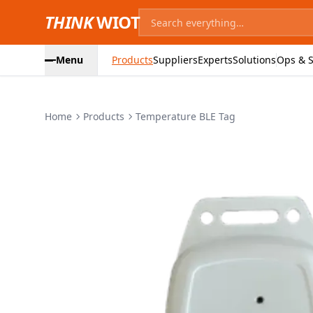
THINK
WIOT
Menu
Products
Suppliers
Experts
Solutions
Ops & S
Home
Products
Temperature BLE Tag
Product Images