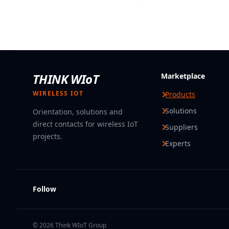
THINK WIoT
Marketplace
WIRELESS IOT
Products
Solutions
Orientation, solutions and
direct contacts for wireless IoT
Suppliers
projects.
Experts
Follow
© 2026 Think WIoT Group