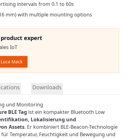
tising intervals from 0.1 to 60s
16 mm) with multiple mounting options
e product expert
ales IoT
 Luca Mack
tion
ications
Downloads
ing und Monitoring
re BLE Tag
ist ein kompakter
Bluetooth Low
entifikation, Lokalisierung und
on Assets
. Er kombiniert BLE-Beacon-Technologie
n für Temperatur, Feuchtigkeit und Bewegung und