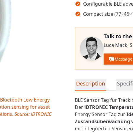
Configurable BLE adver
Compact size (77×46×
Talk to th
Luca Mack,
S
Message
Detailed product informa
Description
Specif
Bluetooth Low Energy
BLE Sensor Tag für Track
tion sensing for asset
Der
iDTRONIC Temperatu
ations.
Source: iDTRONIC
Energy
Sensor Tag zur
Id
Zustandsüberwachung v
mit integrierten Sensore