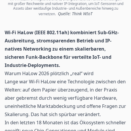
mit großer Reichweite und nativer IP-Integration, um IoT-Sensoren und
Assets über weitläufige Industrie- und Außenbereiche hinweg zu
Quelle: Think WIoT
vernetzen.
Wi-Fi
HaLow (IEEE 802.11ah) kombiniert Sub-GHz-
Ausbreitung, stromsparenden Betrieb und IP-
natives Networking zu einem skalierbaren,
sicheren Funk-Backbone für verteilte IoT- und
Industrie-Deployments.
Warum HaLow 2026 plötzlich „real“ wird
Lange war Wi-Fi HaLow eine Technologie zwischen den
Welten: auf dem Papier überzeugend, in der Praxis
aber gebremst durch wenig verfügbare Hardware,
uneinheitliche Marktabdeckung und offene Fragen zur
Skalierung. Das hat sich spürbar verändert.
In den letzten 18 Monaten ist das Ökosystem schneller
gereift: neue Chip-Generationen und Module sind