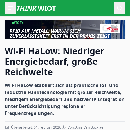
THINK
WIOT
Such
STORY
RFID AUF METALL: WARUM SICH
ZUVERLÄSSIGKEIT ERST IN DER PRAXIS ZEIGT
Wi-Fi HaLow: Niedriger
Energiebedarf, große
Reichweite
Wi-Fi HaLow etabliert sich als praktische IoT- und
Industrie-Funktechnologie mit großer Reichweite,
niedrigem Energiebedarf und nativer IP-Integration
unter Berücksichtigung regionaler
Frequenzregelungen.
Überarbeitet: 01. Februar 2026
Von: Anja Van Bocxlaer