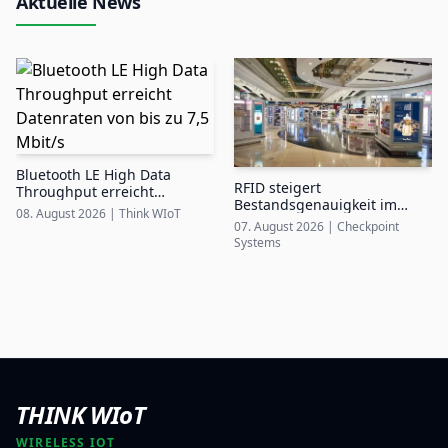
Aktuelle News
Bluetooth LE High Data
RFID steigert
Throughput erreicht
Bestandsgenauigkeit im
Datenraten von bis zu 7,5
08. August 2026
|
Think WIoT
Airport Duty-Free auf bis zu
Mbit/s
07. August 2026
|
Checkpoint
99%
Systems
THINK WIoT
WIRELESS IOT