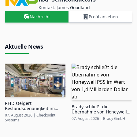
Kontakt:
James Goodland
Nachricht
Profil ansehen
Aktuelle News
RFID steigert
Brady schließt die
Bestandsgenauigkeit im
Übernahme von Honeywell
Airport Duty-Free auf bis zu
07. August 2026
|
Checkpoint
PSS im Wert von 1,4
99%
07. August 2026
|
Brady GmbH
Systems
Milliarden Dollar ab