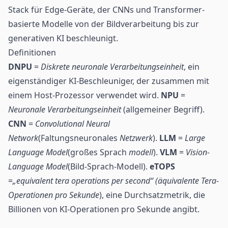
Stack für Edge-Geräte, der CNNs und Transformer-
basierte Modelle von der Bildverarbeitung bis zur
generativen KI beschleunigt.
Definitionen
DNPU
=
Diskrete neuronale Verarbeitungseinheit
, ein
eigenständiger KI-Beschleuniger, der zusammen mit
einem Host-Prozessor verwendet wird.
NPU
=
Neuronale Verarbeitungseinheit
(allgemeiner Begriff).
CNN
=
Convolutional Neural
Network
(Faltungsneuronales
Netzwerk
).
LLM
=
Large
Language Model
(großes Sprach
modell
).
VLM
=
Vision-
Language Model
(Bild-Sprach-Modell).
eTOPS
=
„equivalent tera operations per second“ (äquivalente Tera-
Operationen pro Sekunde
), eine Durchsatzmetrik, die
Billionen von KI-Operationen pro Sekunde angibt.