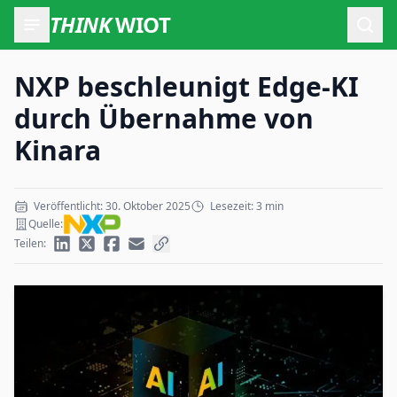
THINK
WIOT
Such
NXP beschleunigt Edge-KI
durch Übernahme von
Kinara
Veröffentlicht: 30. Oktober 2025
Lesezeit: 3 min
Quelle:
Teilen: