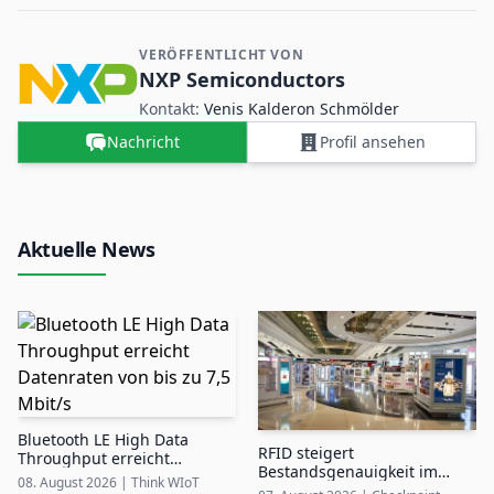
VERÖFFENTLICHT VON
Kontakt- und Firmeninformationen
NXP Semiconductors
Kontakt:
Venis Kalderon Schmölder
Nachricht
Profil ansehen
Aktuelle News
Bluetooth LE High Data
RFID steigert
Throughput erreicht
Bestandsgenauigkeit im
Datenraten von bis zu 7,5
08. August 2026
|
Think WIoT
Airport Duty-Free auf bis zu