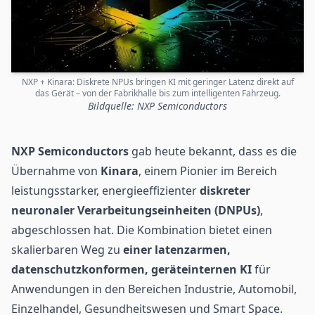
NXP + Kinara: Diskrete NPUs bringen KI mit geringer Latenz direkt auf
das Gerät – von der Fabrikhalle bis zum intelligenten Fahrzeug.
Bildquelle: NXP Semiconductors
NXP Semiconductors
gab heute bekannt, dass es die
Übernahme von
Kinara
, einem Pionier im Bereich
leistungsstarker, energieeffizienter
diskreter
neuronaler Verarbeitungseinheiten (DNPUs)
,
abgeschlossen hat. Die Kombination bietet einen
skalierbaren Weg zu
einer latenzarmen,
datenschutzkonformen, geräteinternen KI
für
Anwendungen in den Bereichen Industrie, Automobil,
Einzelhandel
, Gesundheitswesen und Smart Space.