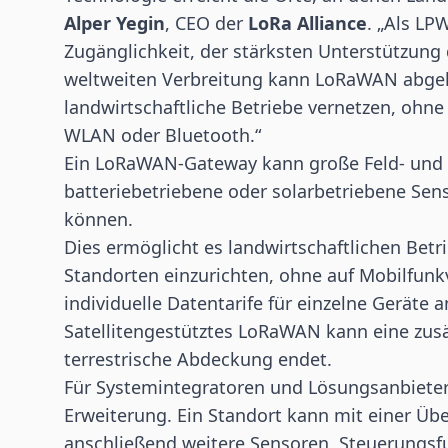
Alper Yegin
, CEO der
LoRa Alliance
. „Als LP
Zugänglichkeit, der stärksten Unterstützun
weltweiten Verbreitung kann LoRaWAN abgel
landwirtschaftliche Betriebe vernetzen, ohn
WLAN oder Bluetooth.“
Ein LoRaWAN-Gateway kann große Feld- und
batteriebetriebene oder solarbetriebene
Sen
können.
Dies ermöglicht es landwirtschaftlichen Bet
Standorten einzurichten, ohne auf Mobilfun
individuelle Datentarife für einzelne Geräte 
Satellitengestütztes LoRaWAN kann eine zusä
terrestrische Abdeckung endet.
Für Systemintegratoren und Lösungsanbieter u
Erweiterung. Ein Standort kann mit einer 
anschließend weitere Sensoren, Steuerungs