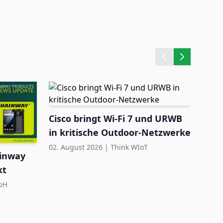
Cisco bringt Wi-Fi 7 und URWB
Quec
in kritische Outdoor-Netzwerke
HaL
zerti
02. August 2026
|
Think WIoT
31. Ju
ainway
kt
bH