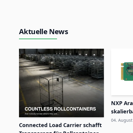
Aktuelle News
NXP Ara
skalierb
Edge-S
04. August
Connected Load Carrier schafft