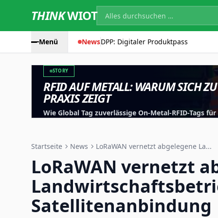
THINK
WIOT
Menü
News
DPP: Digitaler Produktpass
STORY
RFID AUF METALL: WARUM SICH ZU
PRAXIS ZEIGT
Wie Global Tag zuverlässige On-Metal-RFID-Tags fü
entwickelt, testet und für reale Anwendungen optim
Startseite
News
LoRaWAN vernetzt abgelegene La...
LoRaWAN vernetzt a
Landwirtschaftsbetri
Satellitenanbindung