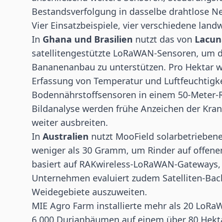
Bestandsverfolgung in dasselbe drahtlose Ne
Vier Einsatzbeispiele, vier verschiedene land
In
Ghana und Brasilien
nutzt das von
Lacun
satellitengestützte LoRaWAN-Sensoren, um d
Bananenanbau zu unterstützen. Pro Hektar w
Erfassung von Temperatur und Luftfeuchtigk
Bodennährstoffsensoren in einem 50-Meter-Ra
Bildanalyse werden frühe Anzeichen der Krank
weiter ausbreiten.
In
Australien
nutzt MooField solarbetriebe
weniger als 30 Gramm, um Rinder auf offenen
basiert auf RAKwireless-LoRaWAN-Gateways, 
Unternehmen evaluiert zudem Satelliten-Bac
Weidegebiete auszuweiten.
MIE Agro Farm installierte mehr als 20 LoR
6.000 Durianbäumen auf einem über 80 Hek