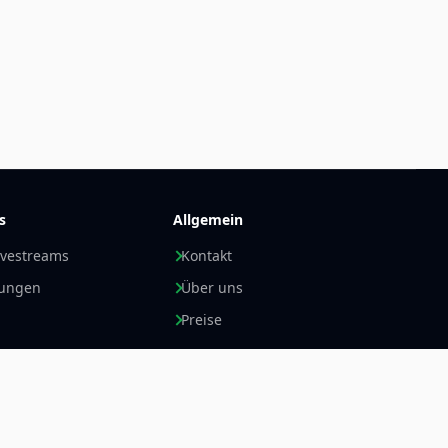
s
Allgemein
ivestreams
Kontakt
nungen
Über uns
Preise
Newsletter +