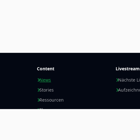
Content
Livestream
News
Nächste L
Stories
Aufzeich
Ressourcen
Themen