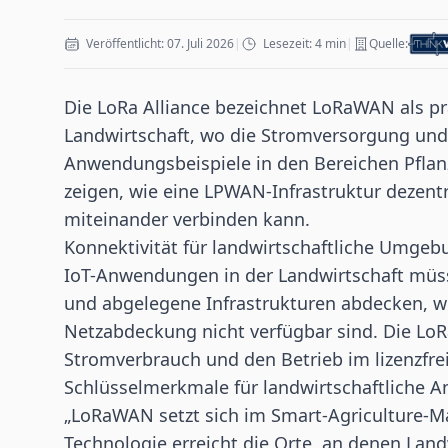
Veröffentlicht: 07. Juli 2026
|
Lesezeit: 4 min
|
Quelle:
Die
LoRa
Alliance bezeichnet LoRaWAN als pra
Landwirtschaft, wo die Stromversorgung und 
Anwendungsbeispiele in den Bereichen Pfla
zeigen, wie eine
LPWAN
-Infrastruktur dezen
miteinander verbinden kann.
Konnektivität für landwirtschaftliche Umge
IoT-Anwendungen in der Landwirtschaft müsse
und abgelegene Infrastrukturen abdecken, w
Netzabdeckung nicht verfügbar sind. Die LoR
Stromverbrauch und den Betrieb im lizenzfr
Schlüsselmerkmale für landwirtschaftliche
„LoRaWAN setzt sich im Smart-Agriculture-M
Technologie erreicht die Orte, an denen Landw