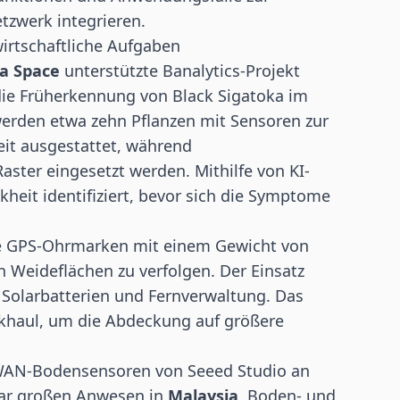
tzwerk integrieren.
wirtschaftliche Aufgaben
a Space
unterstützte Banalytics-Projekt
ie Früherkennung von Black Sigatoka im
erden etwa zehn Pflanzen mit Sensoren zur
eit ausgestattet, während
ster eingesetzt werden. Mithilfe von KI-
heit identifiziert, bevor sich die Symptome
ne GPS-Ohrmarken mit einem Gewicht von
 Weideflächen zu verfolgen. Der Einsatz
Solarbatterien und Fernverwaltung. Das
khaul, um die Abdeckung auf größere
aWAN-Bodensensoren von Seeed Studio an
tar großen Anwesen in
Malaysia
. Boden- und