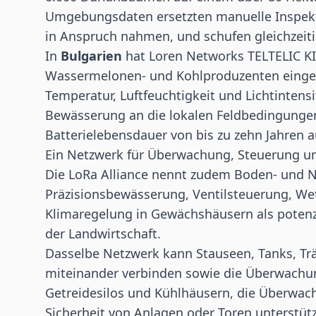
Umgebungsdaten ersetzten manuelle Inspekti
in Anspruch nahmen, und schufen gleichzeiti
In
Bulgarien
hat Loren Networks TELTELIC KI
Wassermelonen- und Kohlproduzenten einges
Temperatur, Luftfeuchtigkeit und Lichtinten
Bewässerung an die lokalen Feldbedingungen.
Batterielebensdauer von bis zu zehn Jahren a
Ein Netzwerk für Überwachung, Steuerung u
Die LoRa Alliance nennt zudem Boden- und 
Präzisionsbewässerung, Ventilsteuerung, We
Klimaregelung in Gewächshäusern als poten
der Landwirtschaft.
Dasselbe Netzwerk kann Stauseen, Tanks, T
miteinander verbinden sowie die Überwachu
Getreidesilos und Kühlhäusern, die Überwach
Sicherheit von Anlagen oder Toren unterstüt