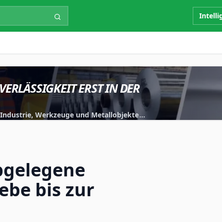
Intell
VERLÄSSIGKEIT ERST IN DER
r Industrie, Werkzeuge und Metallobjekte
iert.
bgelegene
ebe bis zur