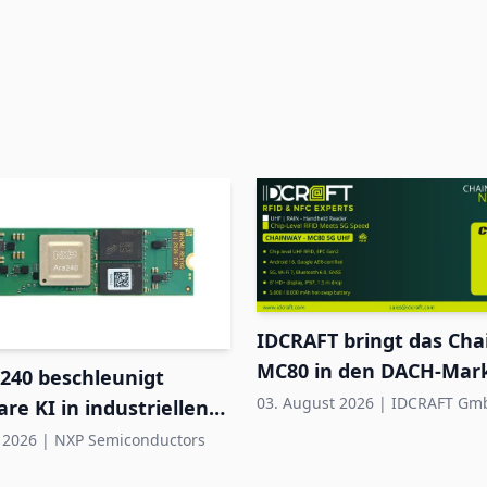
IDCRAFT bringt das Ch
MC80 in den DACH-Mar
240 beschleunigt
03. August 2026
|
IDCRAFT Gm
are KI in industriellen
ystemen
 2026
|
NXP Semiconductors