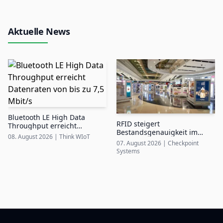
Aktuelle News
Bluetooth LE High Data
RFID steigert
Throughput erreicht
Bestandsgenauigkeit im
Datenraten von bis zu 7,5
08. August 2026
|
Think WIoT
Airport Duty-Free auf bis zu
Mbit/s
07. August 2026
|
Checkpoint
99%
Systems