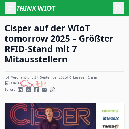
THINK
WIOT
Such
Cisper auf der WIoT
tomorrow 2025 – Größter
RFID-Stand mit 7
Mitausstellern
Veröffentlicht: 27. September 2025
Lesezeit: 5 min
Quelle:
Teilen: