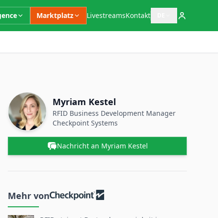
igence
Marktplatz
Livestreams
Kontakt
DE
Sprachauswahl öffn
Zusätzliche Informationen
Ansprechpartner
Name
Myriam Kestel
Position
RFID Business Development Manager
Checkpoint Systems
Nachricht an Myriam Kestel
Mehr von