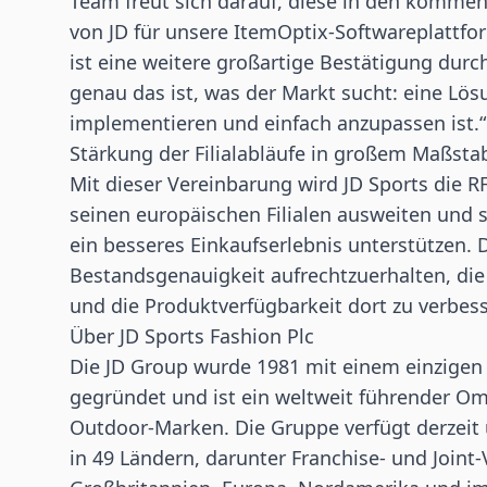
Team freut sich darauf, diese in den kommen
von JD für unsere ItemOptix-Softwareplattfor
ist eine weitere großartige Bestätigung durc
genau das ist, was der Markt sucht: eine Lös
implementieren und einfach anzupassen ist.“
Stärkung der Filialabläufe in großem Maßsta
Mit dieser Vereinbarung wird JD Sports die R
seinen europäischen Filialen ausweiten und
ein besseres Einkaufserlebnis unterstützen. 
Bestandsgenauigkeit aufrechtzuerhalten, d
und die Produktverfügbarkeit dort zu verbess
Über JD Sports Fashion Plc
Die JD Group wurde 1981 mit einem einzige
gegründet und ist ein weltweit führender O
Outdoor-Marken. Die Gruppe verfügt derzeit ü
in 49 Ländern, darunter Franchise- und Joint