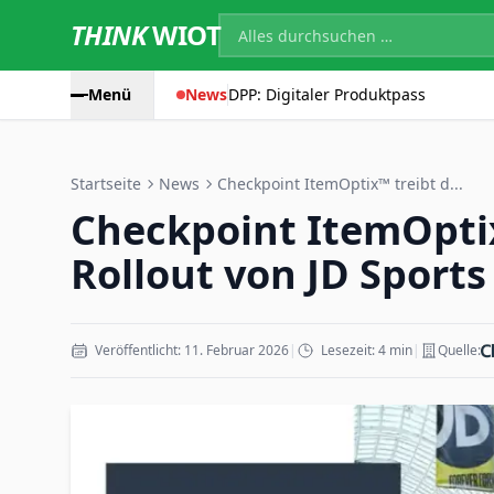
THINK
WIOT
Menü
News
DPP: Digitaler Produktpass
Startseite
News
Checkpoint ItemOptix™ treibt d...
Checkpoint ItemOptix
Rollout von JD Sports
Veröffentlicht: 11. Februar 2026
|
Lesezeit: 4 min
|
Quelle: