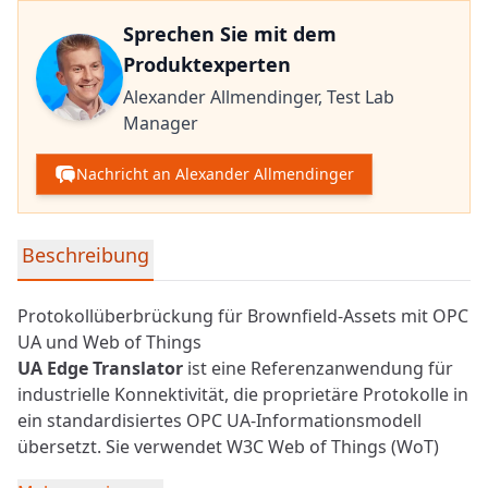
Sprechen Sie mit dem
Produktexperten
Alexander Allmendinger,
Test Lab
Manager
Nachricht an Alexander Allmendinger
Detaillierte Produktinformationen
Beschreibung
Protokollüberbrückung für Brownfield-Assets mit OPC
UA und Web of Things
UA Edge Translator
ist eine Referenzanwendung für
industrielle Konnektivität, die proprietäre Protokolle in
ein standardisiertes
OPC UA
-Informationsmodell
übersetzt. Sie verwendet W3C Web of Things (WoT)
Thing Descriptions (JSON-LD) über die WoT-