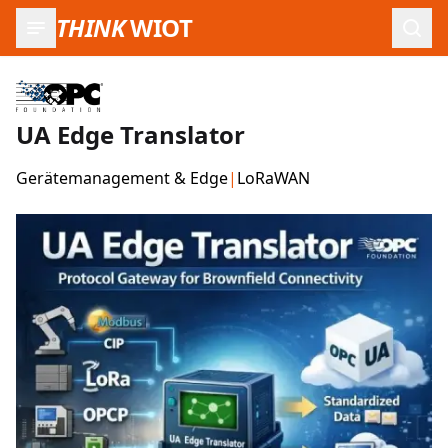
THINK
WIOT
Such
UA Edge Translator
Gerätemanagement & Edge
|
LoRaWAN
Produktbilder