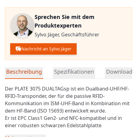
Sprechen Sie mit dem
Produktexperten
Sylvo Jäger,
Geschäftsführer
Nachricht an Sylvo Jäger
Detaillierte Produktinformationen
Beschreibung
Spezifikationen
Downloads
Der PLATE 3075 DUALTAGsp ist ein Dualband-UHF/HF-
RFID-Transponder, der für die passive RFID-
Kommunikation im ISM-UHF-Band in Kombination mit
dem HF-Band (ISO 15693) entwickelt wurde.
Er ist EPC Class1 Gen2- und
NFC
-kompatibel und in
einer robusten schwarzen Edelstahlplatte
untergebracht, in der ein RFID-Chip in