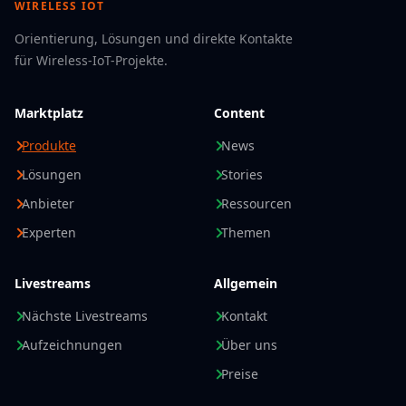
Funktionen: Inventarisierung, Lesen, Schreiben, Perma
WIRELESS IOT
Lock
Orientierung, Lösungen und direkte Kontakte
Kompatible Lesegeräte sind unter anderem INDUSTRY
für Wireless-IoT-Projekte.
0906 UHF mit M8/M18-Antenne, das iID®-Modul U80
sowie die mobilen Bluetooth-
Lesegeräte
iID®
POCKETwork und iID® PENsolid
Marktplatz
Content
Software-Unterstützung: iID® DEMOsoft und UII
Produkte
News
Writer für PC (x86/x64) sowie iID® DEMOsoft für
Android
Lösungen
Stories
Anbieter
Ressourcen
Experten
Themen
Livestreams
Allgemein
Nächste Livestreams
Kontakt
Aufzeichnungen
Über uns
Preise