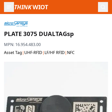
THINK
WIOT
Such
PLATE 3075 DUALTAGsp
MPN:
16.954.483.00
Asset Tag
|
UHF-RFID
|
LF/HF RFID
|
NFC
Produktbilder