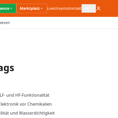
igence
Marktplatz
Livestreams
Kontakt
DE
Sprachauswahl öffn
wesen
ags
LF- und HF-Funktionalität
lektronik vor Chemikalien
lität und Wasserdichtigkeit