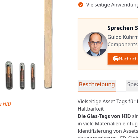
Vielseitige Anwendung
Sprechen S
Guido Kuhr
Components
Nachrich
Detaillierte Produktinfor
Beschreibung
Spez
Vielseitige Asset-Tags f
le HID
Haltbarkeit
Die Glas-Tags von HID
sin
in viele Materialien einf
Identifizierung von Asset