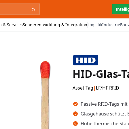
Intell
b & Services
Sonderentwicklung & Integration
Logistik
Industrie
Bau
HID-Glas-T
Asset Tag
|
LF/HF RFID
Wichtigste Erkenntnisse
Passive RFID-Tags mit 
Glasgehäuse schützt E
Hohe thermische Stabi