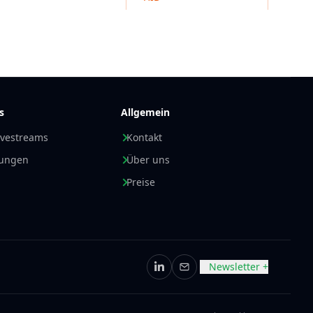
forderungen hinsichtlich Chip-Typ, Größe,
erialien kann
HID
maßgeschneiderte Lösungen
s
Allgemein
ivestreams
Kontakt
nungen
Über uns
Preise
Newsletter +
LinkedIn
E-Mail