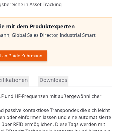
sbereiche in Asset-Tracking
ie mit dem Produktexperten
mann,
Global Sales Director, Industrial Smart
t an Guido Kuhrmann
mationen
ifikationen
Downloads
ür LF und HF-Frequenzen mit außergewöhnlicher
d passive kontaktlose Transponder, die sich leicht
ügen oder einformen lassen und eine automatisierte
s über
RFID
ermöglichen. Diese Tags werden mit