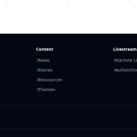
26:2007.
Für kundenspezifische An
Programmierung und Mat
anbieten.
Content
Livestream
News
Nächste L
Stories
Aufzeich
Ressourcen
Themen