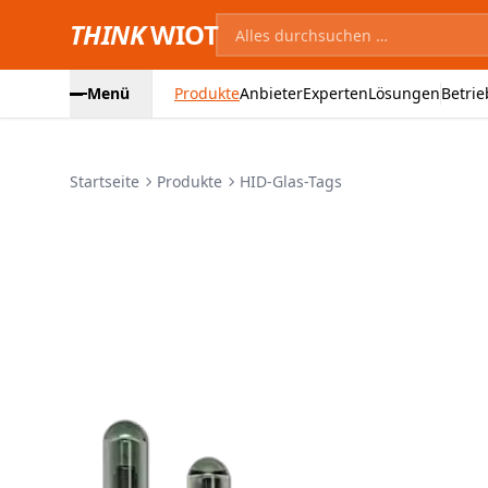
THINK
WIOT
Menü
Produkte
Anbieter
Experten
Lösungen
Betrie
Startseite
Produkte
HID-Glas-Tags
Produktbilder