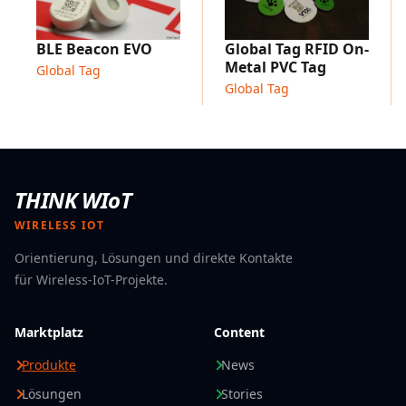
Erhältlich in den Technologien LF, HF und UHF
Individuell anpassbar mit Gravur- und Farboptionen
Typische Anwendungsbereiche
Global Tag RFID On-
BLE Beacon EVO
Kennzeichnung und Nachverfolgung von
Metal PVC Tag
Global Tag
Abfallbehältern
Global Tag
Intelligente Abfallmanagementsysteme
Abfallsortier- und Recyclingprozesse
Kommunale und industrielle Abfallsammlung
Containerverfolgung im Außenbereich
THINK WIoT
WIRELESS IOT
Orientierung, Lösungen und direkte Kontakte
für Wireless-IoT-Projekte.
Marktplatz
Content
Produkte
News
Lösungen
Stories