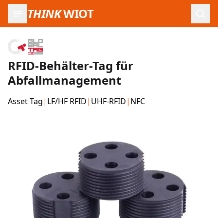
THINK
WIOT
Such
RFID-Behälter-Tag für
Abfallmanagement
Asset Tag
|
LF/HF RFID
|
UHF-RFID
|
NFC
Produktbilder