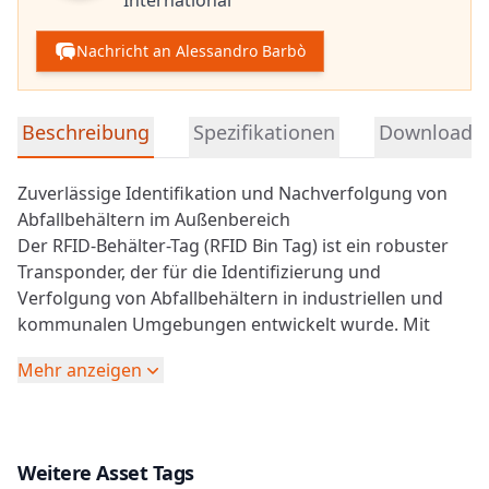
Nachricht an Alessandro Barbò
Detaillierte Produktinformationen
Beschreibung
Spezifikationen
Downloads
Zuverlässige Identifikation und Nachverfolgung von
Abfallbehältern im Außenbereich
Der
RFID
-Behälter-Tag (RFID Bin Tag) ist ein robuster
Transponder, der für die Identifizierung und
Verfolgung von Abfallbehältern in industriellen und
kommunalen Umgebungen entwickelt wurde. Mit
seinem strapazierfähigen Nylongehäuse und der
Mehr anzeigen
Schutzart IP68 gewährleistet er zuverlässige Leistung
auch unter Außenbedingungen, bei denen er Wasser,
Stößen und Umwelteinflüssen ausgesetzt ist.
Der speziell für Anwendungen in der Abfallwirtschaft
Weitere Asset Tags
entwickelte Tag ermöglicht eine effiziente Verfolgung