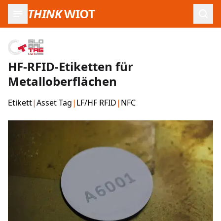
THINK
WIOT
Such
HF-RFID-Etiketten für
Metalloberflächen
Etikett
|
Asset Tag
|
LF/HF RFID
|
NFC
Produktbilder