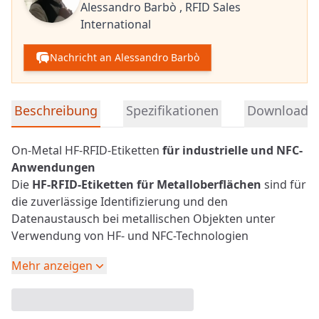
Alessandro Barbò ,
RFID Sales
International
Nachricht an Alessandro Barbò
Detaillierte Produktinformationen
Beschreibung
Spezifikationen
Downloads
On-Metal HF-RFID-Etiketten
für industrielle und NFC-
Anwendungen
Die
HF-
RFID-Etiketten
für Metalloberflächen
sind für
die zuverlässige Identifizierung und den
Datenaustausch bei metallischen Objekten unter
Verwendung von HF- und
NFC
-Technologien
konzipiert.
Mehr anzeigen
Im Gegensatz zu Standard-HF-Etiketten sind diese
Tags speziell für den effizienten Einsatz auf Metall
entwickelt worden und gewährleisten eine stabile