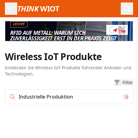
THINK
WIOT
Such
STORY
RFID AUF METALL: WARUM SICH
ZUVERLÄSSIGKEIT ERST IN DER PRAXIS ZEIGT
Wireless IoT Produkte
Entdecken Sie Wireless-IoT-Produkte führender Anbieter und
Technologien.
Filter
Produkt-Such- und Filterergebnisse