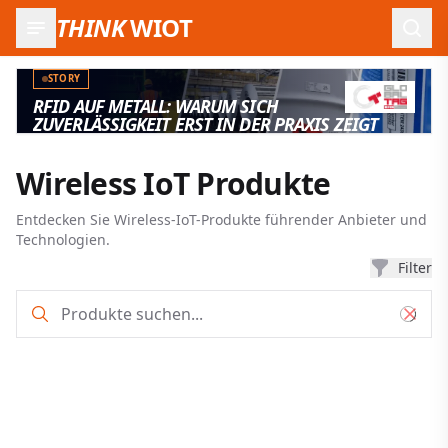
THINK
WIOT
Such
STORY
RFID AUF METALL: WARUM SICH
ZUVERLÄSSIGKEIT ERST IN DER PRAXIS ZEIGT
Wireless IoT Produkte
Entdecken Sie Wireless-IoT-Produkte führender Anbieter und
Technologien.
Filter
Produkt-Such- und Filterergebnisse